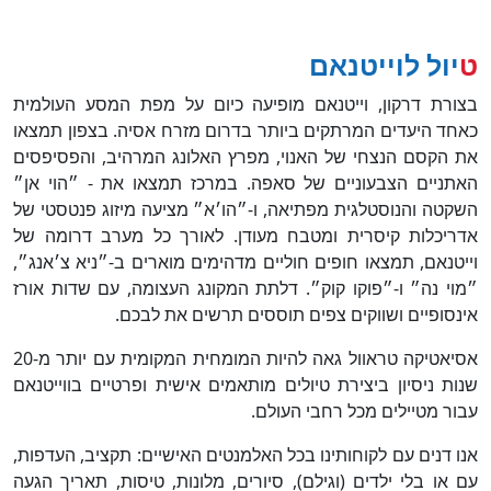
טיול לוייטנאם
בצורת דרקון, וייטנאם מופיעה כיום על מפת המסע העולמית
כאחד היעדים המרתקים ביותר בדרום מזרח אסיה. בצפון תמצאו
את הקסם הנצחי של האנוי, מפרץ האלונג המרהיב, והפסיפסים
האתניים הצבעוניים של סאפה. במרכז תמצאו את - ״הוי אן״
השקטה והנוסטלגית מפתיאה, ו-״הו׳א״ מציעה מיזוג פנטסטי של
אדריכלות קיסרית ומטבח מעודן. לאורך כל מערב דרומה של
וייטנאם, תמצאו חופים חוליים מדהימים מוארים ב-״ניא צ׳אנג״,
״מוי נה״ ו-״פוקו קוק״. דלתת המקונג העצומה, עם שדות אורז
אינסופיים ושווקים צפים תוססים תרשים את לבכם.
אסיאטיקה טראוול גאה להיות המומחית המקומית עם יותר מ-20
שנות ניסיון ביצירת טיולים מותאמים אישית ופרטיים בווייטנאם
עבור מטיילים מכל רחבי העולם.
אנו דנים עם לקוחותינו בכל האלמנטים האישיים: תקציב, העדפות,
עם או בלי ילדים (וגילם), סיורים, מלונות, טיסות, תאריך הגעה