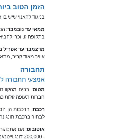
הזמן הטוב ביותר
בניגוד להאנוי שיש בו 
ממאי עד נובמבר
: הנ
בתקופה זו, זכרו להבי
מדצמבר עד אפריל 
אוויר מאוד קריר, מתאי
תחבורה
אמצעי תחבורה לס
מטוס
: רבים מהקווים
חברות תעופה זולות כמו
רכבת
: הרכבות הן הב
לבחור ברכבת תונג נהאט בתחנת ה
אוטובוס
- 200,000 דונג וייטנאמי/לאדם/נסיעה, וישנם מספר רב של נסיעות שרצות באופן רציף במשך היום.