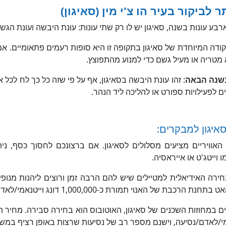
 לביקור בעיר הו צ'י מין (סאיגון)
ארבע עונות בשנה, סאיגון יש לו רק שתי עונות: עונת היבשה ועונת הגש
קודה המיוחדת של סאיגון בתקופה זו היא סופות רעמים פתאומיים. אם
א מטריה או מעיל גשם כדי למנוע מהתפוצץ.
בשנה הבאה
: זהו עונת היבשה בסאיגון, אף על פי שזה כל כך לח לכל א
ם לפעילויות ספורט או להליכה ליד הנהר.
איגון למבקרים:
 האוויריים מציעים מסלולים לסאיגון. אם ברצונכם לחסוך כסף, ני
 וייטג'ט או אייראסיה.
חירה האידיאלית למטיילים שיש להם הרבה זמן ורוצים ליהנות מנופ
רכבת של האנוי תמורת כ-1,000,000 דונג וייטנאמי/לאדם.