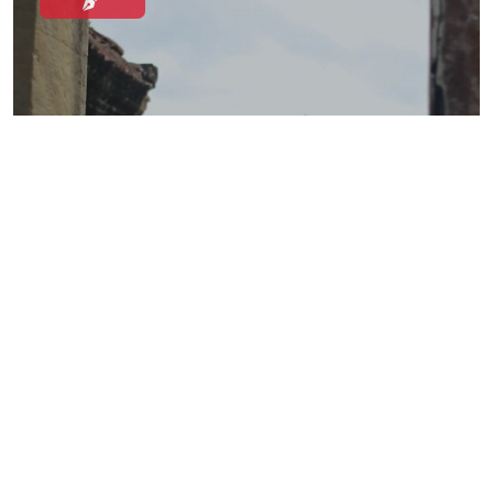
חבילת נופש בדרום מזרח אסיה
COM09
וייטנאם קמבודיה
21ימים
סיורי הרפתקאות