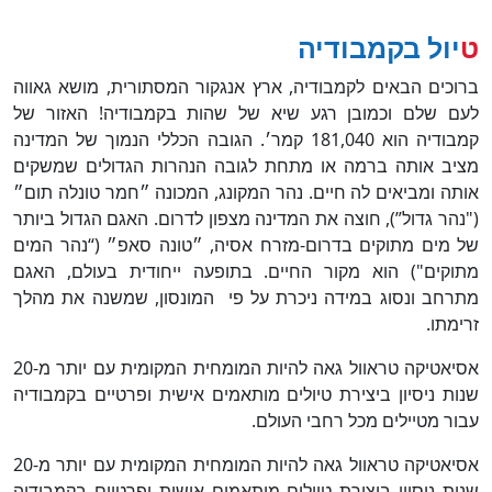
טיול בקמבודיה
ברוכים הבאים לקמבודיה, ארץ אנגקור המסתורית, מושא גאווה
לעם שלם וכמובן רגע שיא של שהות בקמבודיה! האזור של
קמבודיה הוא 181,040 קמר׳. הגובה הכללי הנמוך של המדינה
מציב אותה ברמה או מתחת לגובה הנהרות הגדולים שמשקים
אותה ומביאים לה חיים. נהר המקונג, המכונה ״חמר טונלה תום״
("נהר גדול”), חוצה את המדינה מצפון לדרום. האגם הגדול ביותר
של מים מתוקים בדרום-מזרח אסיה, ״טונה סאפ״ (“נהר המים
מתוקים") הוא מקור החיים. בתופעה ייחודית בעולם, האגם
מתרחב ונסוג במידה ניכרת על פי המונסון, שמשנה את מהלך
זרימתו.
אסיאטיקה טראוול גאה להיות המומחית המקומית עם יותר מ-20
שנות ניסיון ביצירת טיולים מותאמים אישית ופרטיים בקמבודיה
עבור מטיילים מכל רחבי העולם.
אסיאטיקה טראוול גאה להיות המומחית המקומית עם יותר מ-20
שנות ניסיון ביצירת טיולים מותאמים אישית ופרטיים בקמבודיה