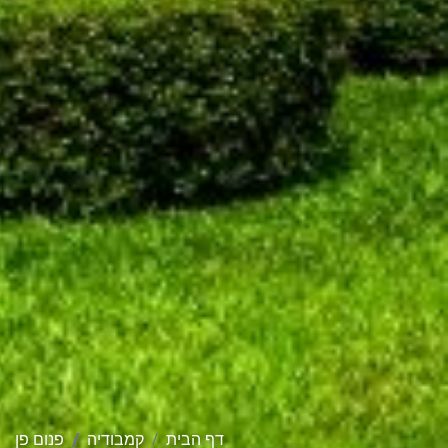
דף הבית
קמבודיה
פנום פן