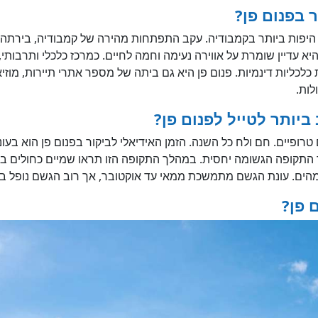
 בפנום פן?
היפות ביותר בקמבודיה. עקב התפתחות מהירה של קמבודיה, בירתה
א עדיין שומרת על אווירה נעימה וחמה לחיים. כמרכז כלכלי ותרבותי,
כלכליות דינמיות. פנום פן היא גם ביתה של מספר אתרי תיירות, מוזיאו
לות.
ביותר לטייל לפנום פן?
טרופיים. חם ולח כל השנה. הזמן האידיאלי לביקור בפנום פן הוא בעונ
התקופה הגשומה יחסית. במהלך התקופה הזו תראו שמיים כחולים ב
מהים. עונת הגשם מתמשכת ממאי עד אוקטובר, אך רוב הגשם נופל בז
 פן?