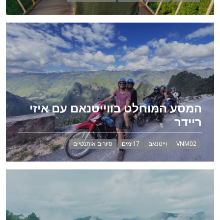
המסע המוחלט בווייטנאם עם איזי
ריידר
VNM02
וייטנאם
17ימים
סיורים אותנטיים