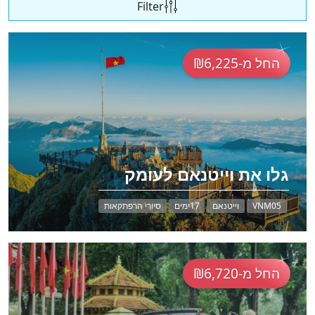
Filter
החל מ-₪6,225
גלו את וייטנאם לעומק
VNM05
וייטנאם
17ימים
סיורי הרפתקאות
החל מ-₪6,720