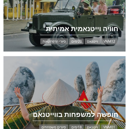
חוויה וייטנאמית אמיתית
VNM12
וייטנאם
20ימים
סיורי הרפתקאות
חופשה למשפחות בווייטנאם
VNM01
וייטנאם
18ימים
סיורים משפחתים