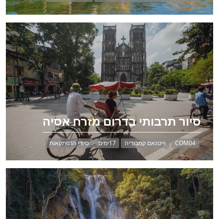
סיור תרבותי בדרום מזרח אסיה
COM04
וייטנאם קמבודיה
17ימים
סיורי הרפתקאות