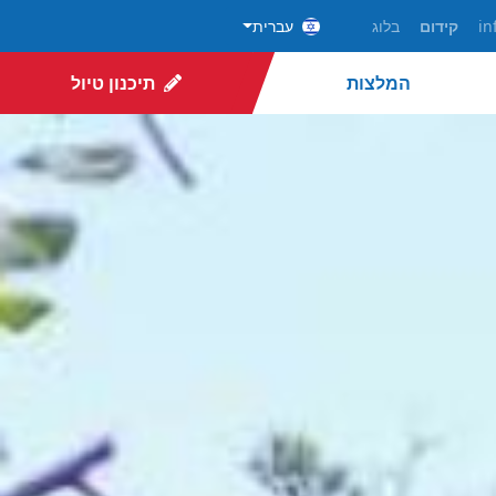
in
קידום
בלוג
עברית
המלצות
תיכנון טיול