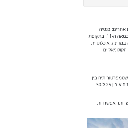
 אחרים: בנטיה
מיאנצ'יי, סיאם ריפ ופורסאט. זו העיר השנייה הגדולה ביותר בקמבודיה והתוססה בה החלה במאה ה-11. בתקופת
במדינה. אוכלוסיית
יכלות הקולוניאליים
שטמפרטורותיה בין
27 ל-38 מעלות. עונת הגשם בבאטמבאנג ממשיכה ממאי עד נובמבר, ובמהלכה טמפרטורות הוא בין 25 ל-30
 יותר אפשרויות