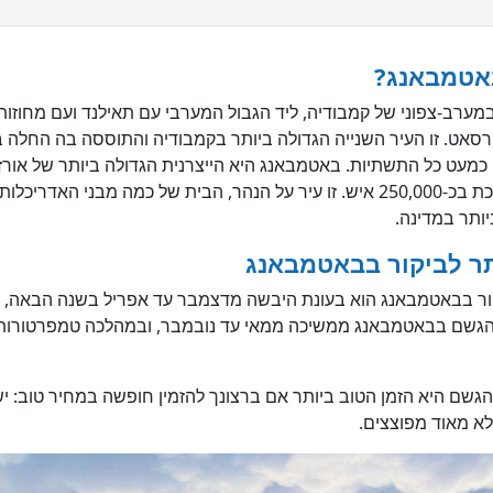
אטמבאנג?
ערב-צפוני של קמבודיה, ליד הגבול המערבי עם תאילנד ועם מחוזות
מעט כל התשתיות. באטמבאנג היא הייצרנית הגדולה ביותר של אורז 
באטמבאנג היום מוערכת בכ-250,000 איש. זו עיר על הנהר, הבית של כמה מבני האדר
ותר במדינה.
תר לביקור בבאטמבאנג
קור בבאטמבאנג הוא בעונת היבשה מדצמבר עד אפריל בשנה הבאה, 
גשם היא הזמן הטוב ביותר אם ברצונך להזמין חופשה במחיר טוב: יש
לא מאוד מפוצצים.