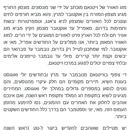
מזג האוויר של וייטנאם מוכתב על ידי שני מונסונים. מונסון החורף
מגיע מצפון-המזרח בין אוקטובר למרץ, והוא מביא חורפים לחים
וצוננים לכל האזורים שמצפון לניא צ'אנג, וטמפרטורות יבשות
וחמימות בדרום. מאפריל עד אוקטובר מונסון הקיץ מביא מזג
אוויר חם ולח לכל הארץ פרט לאזורים המוגנים על ידי הרים. למזג
האוויר המאוזן ביותר, אנו ממליצים על החודשים אפריל, מאי או
אוקטובר. למי שמתכנן לטייל רק בדרום, נובמבר עד פברואר הם
יבשים וקצת יותר קרירים. מיולי עד נובמבר טייפונים אלימים
ובלתי צפויים יכולים לפגוע במרכז וייטנאם.
די צפוף בווייטנאם מנובמבר עד מרץ ובחודשים יולי ואוגוסט
בעונת השיא. תיירים מקומיים הם חלק עיקרי מהנוסעים, והם
נוטים לנסוע במספרים גדולים במהלך יולי ואוגוסט. המחירים
מגיעים לשיא בתקופת חג המולד ותקופת ראש השנה, ואם אינכם
אוהבים לחלוק את האתרים עם ההמונים, נסו להימנע מהזמן
העמוס הזה. מאי, יוני וספטמבר הם בדרך כלל החודשים השקטים
ביותר.
יש מטיילים שאוהבים להקדיש ביקור ל-טט (ראש השנה