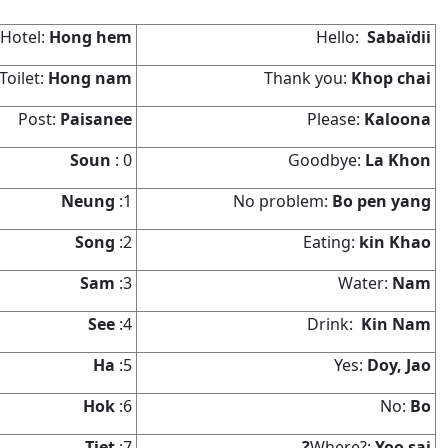
Hong hem
Hotel:
Sabaïdii
Hello:
Hong nam
Toilet:
Khop chai
Thank you:
Paisanee
Post:
Kaloona
Please:
Soun
0 :
La Khon
Goodbye:
Neung
1:
Bo pen yang
No problem:
Song
2:
kin Khao
Eating:
Sam
3:
Nam
Water:
See
4:
Kin Nam
Drink:
Ha
5:
Doy, Jao
Yes:
Hok
6:
Bo
No:
Tiet
7:
Yoo sai?
Where?: