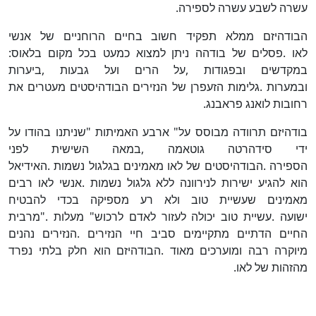
עשרה לשבע עשרה לספירה
.
הבודהיזם ממלא תפקיד חשוב בחיים הרוחניים של אנשי
לאו
.
פסלים של בודהה ניתן למצוא כמעט בכל מקום בלאוס:
במקדשים ובפגודות
,
על הרים ועל גבעות
,
ביערות
ובמערות
.
גלימות הזעפרן של הנזירים הבודהיסטים מעטרים את
רחובות לואנג פראבנג
.
בודהיזם תרוודה מבוסס על
"
ארבע האמיתות
"
שניתנו בהודו על
ידי סידהרטה גוטאמה
,
במאה השישית לפני
הספירה
.
הבודהיסטים של לאו מאמינים בגלגול נשמות
.
האידיאל
הוא להגיע ישירות לנירוונה ללא גלגול נשמות
.
אנשי לאו רבים
מאמינים שעשיית טוב ולא רע מספיקה בכדי להבטיח
ישועה
.
עשיית טוב יכולה לעזור לאדם לרכוש
"
מעלות
".
מרבית
החיים הדתיים מתקיימים סביב חיי הנזירים
.
הנזירים נהנים
מיוקרה רבה ומוערכים מאוד
.
הבודהיזם הוא חלק בלתי נפרד
מהזהות של לאו
.