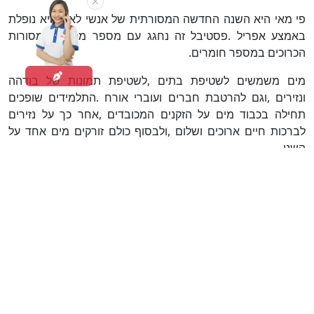
פי מאי היא השנה החדשה המסורתית של אנשי לאו
,
והיא נופלת
באמצע אפריל
.
פסטיבל זה נחגג עם מספר מנהגים ומסורות
הכרוכים במספר חומרים
.
מים משמשים לשטיפת בתים
,
לשטיפת תמונות של בודהה
ונזירים
,
וגם להרטבת חברים ועוברי אורח
.
התלמידים שופכים
תחילה בכבוד מים על הזקנים המכובדים
,
אחר כך על נזירים
לברכות חיים ארוכים ושלום
,
ולבסוף כולם זורקים מים אחד על
השני
.
חול מובא אל שטח המקדש ועשוי לסטופות או תלוליות, ואז הוא
מעוטר לפני שהוא מועבר לנזירים כדרך לעשות "מעלות".
דרך נוספת לעשות "מעלות" בשלב זה היא לשחרר בעלי החיים.
אנשי לאו מאמינים שאפילו בעלי חיים צריכים להיות חופשיים.
החיות הנפוצות ביותר שמשוחררים כחלק מהטקס הם צבים,
דגים, סרטנים, ציפורים, צלופחים ובעלי חיים קטנים אחרים.