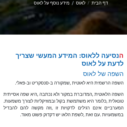
דף הבית
לאוס
מידע נוסף על לאוס
הנסיעה ללאוס: המידע המעשי שצריך
לדעת על לאוס
השפה של לאוס
השפה הרשמית היא לאוטית
,
שמקורה ב
-
סנסקריט וב
-
פאלי
.
השפה הלאוטית
,
המדוברת במקור ולא נכתבה
,
היא שפה אסייתית
טונאלית
,
כלומר היא משתמשת בקול ובמוזיקליות לצורך משמעות
.
המערביים אינם רגילים לדקויות זו
,
וזה מקשה להם להבדיל
במשמעויות
.
עם זאת
,
לשפת הלאו יש דקדוק פשוט מאוד
.