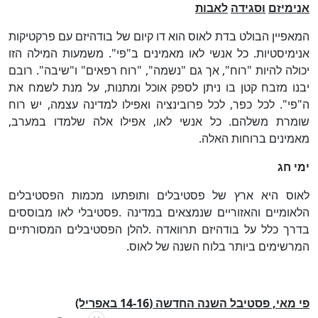
אנימיזם
וסגידה
לאבות
המאפיין הבולט בדת לאוס הוא דו קיום של בודהיזם עם פרקטיקות
אנימיסטיות. כל אנשי לאו מאמינים ב"פי". משמעות המילה הזו
יכולה להיות "רוח", אך גם "נשמה", "רוח רפאים" ו"שיבה". רובם
יבנו מזבח קטן בו ניתן לספק אוכל ומתנות, על מנת לשמח את
ה"פי". לכל כפר, לכל פרובינציה ואפילו למדינה עצמה, יש רוח
שומרת משלהם. כל אנשי לאו, אפילו אלה שלמדו במערב,
מאמינים ברוחות האלה.
ימי
חג
לאוס היא ארץ של פסטיבלים ותופתעו מכמות הפסטיבלים
הלאומיים והאזוריים שנמצאים במדינה
.
פסטיבלי לאו מבוססים
בדרך כלל על בודהיזם תרוואדה
.
להלן הפסטיבלים המסורתיים
המרשימים ביותר בלוח השנה של לאוס
.
פי מאי, פסטיבל השנה החדשה (14-16 באפריל)