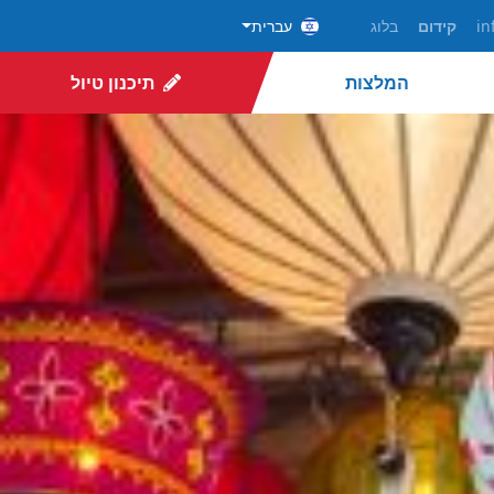
in
קידום
בלוג
עברית
המלצות
תיכנון טיול