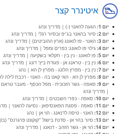
איטינרר קצר
יום 1:
הגעה להאנוי (-) | מדריך ונהג
יום 2:
סיור בהאנוי בג'יפ ובסיור רגלי | מדריך ונהג
יום 3:
האנוי - פו לואונג (ארץ ההוביטים) | מדריך ונהג
יום 4:
גילוי פו לואונג: כפרים ומפל | מדריך ונהג
יום 5:
פו לואונג - נין בין - חקלאי בשקיעה | מדריך ונהג
יום 6:
נין בין - טראנג אן - פגודת ביץ' דונג | מדריך ונהג
יום 7:
נין בין - מפרץ הלונג - מפרץ לן הא | נהג
יום 8:
מפרץ לן הא - האי קאט בה - האנוי - רכבת לילה ל
יום 9:
סאפה - גשר הזכוכית - מפל הכסף - מעבר טראם 
| מדריך ונהג
יום 10:
סאפה - כפרי השבטים | מדריך ונהג
יום 11:
סאפה - פסגת הפאנסיפאן - נסיעה להאנוי | מדרי
יום 12:
האנוי - טיסה לדנאנג - הוי אן | נהג
יום 13:
סיור בהוי אן - סדנת בישול "קוקונט פרגרנס" (בק
יום 14:
הוי אן - גשר הזהב - דנאנג | מדריך ונהג