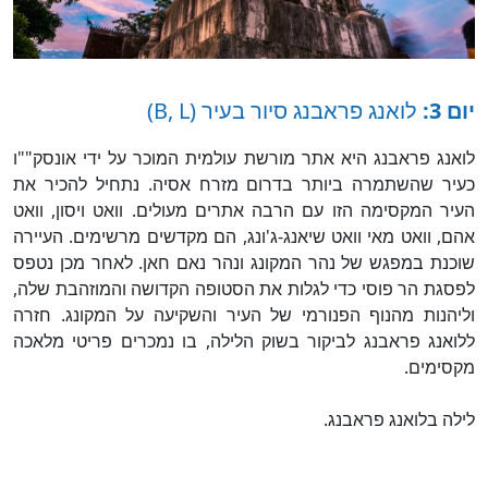
יום 3:
לואנג פראבנג סיור בעיר (B, L)
לואנג פראבנג היא אתר מורשת עולמית המוכר על ידי אונסק""ו
כעיר שהשתמרה ביותר בדרום מזרח אסיה. נתחיל להכיר את
העיר המקסימה הזו עם הרבה אתרים מעולים. וואט ויסון, וואט
אהם, וואט מאי וואט שיאנג-ג'ונג, הם מקדשים מרשימים. העיירה
שוכנת במפגש של נהר המקונג ונהר נאם חאן. לאחר מכן נטפס
לפסגת הר פוסי כדי לגלות את הסטופה הקדושה והמוזהבת שלה,
וליהנות מהנוף הפנורמי של העיר והשקיעה על המקונג. חזרה
ללואנג פראבנג לביקור בשוק הלילה, בו נמכרים פריטי מלאכה
מקסימים.
לילה בלואנג פראבנג.