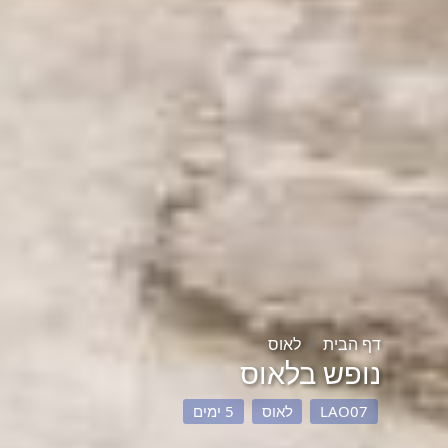
דף הבית
לאוס
נופש בלאוס
LAO07
לאוס
5 ימים