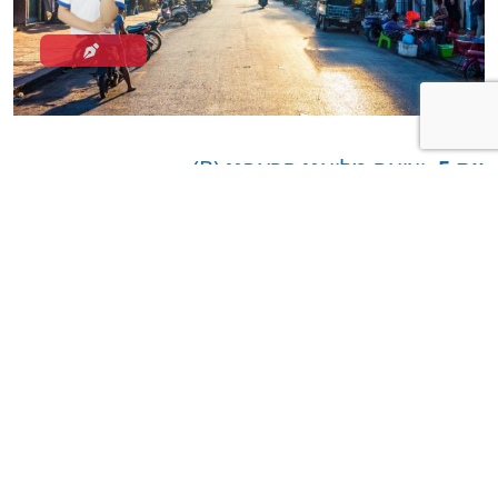
יום 5:
יציאה מלואנג פראבנג (B)
לאחר ארוחת הבוקר במלון, זמן פנוי לפני הנסיעה לשדה התעופה
עבור טיסת היציאה.
שירותי נסיעות אסיאטיקה מסתיימים כאן.
ביקורות על ASIATICA TRAVEL
דעות על Asiatica Travel