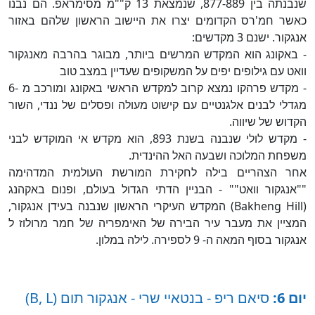
שנבנתה בין 877-889, שנמצאת 13 ק""מ מסימראפ. הם נבנו
כאשר חמ'רס הקדומים יצרו את היישוב הראשון שלהם באזור
אנגקור. ישנם 3 מקדשים:
- באקונג הוא המקדש המרשים ביותר, מבוגר בהרבה מאנגקור
וואט עם גילופים יפים על המשקופים שעדיין במצב טוב
- מקדש פרהקו נמצא קרוב למקדש הראשי באקונג ומורכב מ -6
מגדלי לבנים אלגנטיים עם קישוט מעולה ופסלים של ננדי, השור
הקדוש של שיווה.
- מקדש לולי שנבנה בשנת 893, הוא מקדש אי המוקדש לבני
משפחת המלוכה ושבעה האל ההינדית.
אחר הצהריים בילה לחקירת המורשת העולמית המדהימה
""אנגקור וואט"" - הבניין הדתי הגדול בעולם, ופנום באקהנג
(Bakheng Hill) המקדש העיקרי הראשון שנבנה בעידן אנגקור,
המציין את מעבר עיר הבירה של האימפריה של חמר מרולוז ל
אנגקור בסוף המאה ה- 9 לספירה. לילה במלון.
יום 6:
סיאם ריפ - בנטאיי שרי - אנגקור תום (B, L)