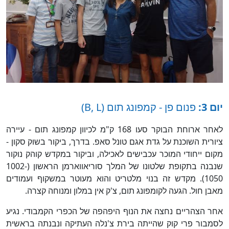
יום 3:
פנום פן - קמפונג תום (B, L)
לאחר ארוחת הבוקר סעו 168 ק"מ לכיוון קמפונג תום - עיירה
ציורית השוכנת על גדת אגם טונל סאפ. בדרך, ביקור בשוק סקון -
מקום ייחודי המוכר עכבישים לאכילה, וביקור במקדש קוהק נוקור
שנבנה בתקופת שלטונו של המלך סוריאווארמן הראשון (1002-
1050). מקדש זה בנוי מלטריט והוא מעוטר במשקוף ועמודים
מאבן חול. הגעה לקומפונג תום, צ'ק אין במלון ומנוחה קצרה.
אחר הצהריים נחצה את הנוף היפהפה של הכפרי הקמבודי. נגיע
לסמבור פרי קוק שהייתה בירת צ'נלה העתיקה ונבנתה בראשית