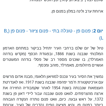
ארוחת ערב ולינה במלון בפנום פן.
יום 2:
פנום פן - טונלה בתי - פנום ציזור - פנום פן (B,
L)
טיול של יום שלם ברחבי העיר יתחיל בביקור במתחם הארמון
המלכותי שנבנה בשנת 1866, ובפגודת הכסף (מקדש בודהה
האמרלד), בו שוכנים מספר רב של פסלי בודהה המעוטרים
ועשויים מיהלומים, מאמרלד, מזהב ומכסף.
נמשיך את הסיור בעיר ונכנס למוזיאון הלאומי, מבנה אדום מרשים
עם ארכיטקטורת ח'מר יפהפה שנבנה בשנת 1917. ואז לאנדרטת
העצמאות שנבנתה בשנת 1954 לאחר שקמבודיה החזירה את
ארצה מהצרפתים. לוואט פנום שנבנה עבור ליידי דאון פן בשנת
1372, על ראש גבעה. כיום, וואט פנום נותרה הנקודה הגבוהה
ביותר בפנום פן, והיא מציעה נופים נהדרים של העיר. ארוחת