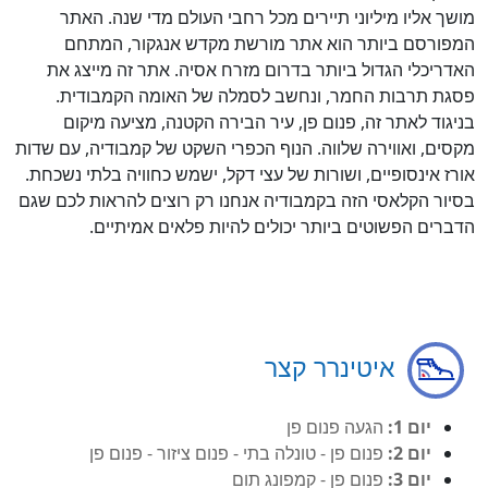
מושך אליו מיליוני תיירים מכל רחבי העולם מדי שנה. האתר
המפורסם ביותר הוא אתר מורשת מקדש אנגקור, המתחם
האדריכלי הגדול ביותר בדרום מזרח אסיה. אתר זה מייצג את
פסגת תרבות החמר, ונחשב לסמלה של האומה הקמבודית.
בניגוד לאתר זה, פנום פן, עיר הבירה הקטנה, מציעה מיקום
מקסים, ואווירה שלווה. הנוף הכפרי השקט של קמבודיה, עם שדות
אורז אינסופיים, ושורות של עצי דקל, ישמש כחוויה בלתי נשכחת.
בסיור הקלאסי הזה בקמבודיה אנחנו רק רוצים להראות לכם שגם
הדברים הפשוטים ביותר יכולים להיות פלאים אמיתיים.
איטינרר קצר
יום 1:
הגעה פנום פן
יום 2:
פנום פן - טונלה בתי - פנום ציזור - פנום פן
יום 3:
פנום פן - קמפונג תום