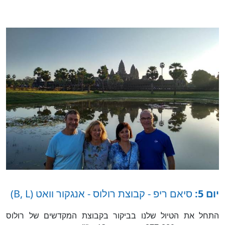
יום 5:
סיאם ריפ - קבוצת רולוס - אנגקור וואט (B, L)
התחל את הטיול שלנו בביקור בקבוצת המקדשים של רולוס