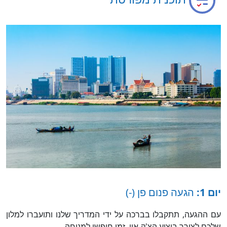
יום 1:
הגעה פנום פן (-)
עם ההגעה, תתקבלו בברכה על ידי המדריך שלנו ותועברו למלון
שלכם לצורך ביצוע הצ'ק-אין. זמן חופשי למנוחה.